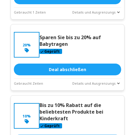
Gebraucht 1 Zeiten
Details und Ausgrenzungs
Deal-
Coupon-Beschreibung
Statistiken
Sparen Sie bis zu 20% auf
Läuft ab:
Weitergehen
Babytragen
20%
Geprüft
Deal abschließen
Gebraucht Zeiten
Details und Ausgrenzungs
Deal-
Coupon-Beschreibung
Statistiken
Bis zu 10% Rabatt auf die
Läuft ab:
beliebtesten Produkte bei
Weitergehen
10%
Kinderkraft
Geprüft