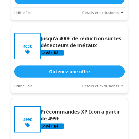
Utilisé Fois
Détails et exclusionss
Statistiques
Description du coupon
des
transactions
Jusqu'à 400€ de réduction sur les
Expire:
Dec-
détecteurs de métaux
400€
31-2026
Vérifié
Obtenez une offre
Utilisé Fois
Détails et exclusionss
Statistiques
Description du coupon
des
transactions
Précommandes XP Icon à partir
Expire:
Dec-
de 499€
499€
31-2026
Vérifié