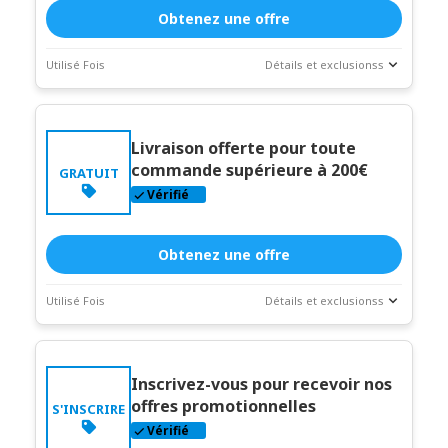
Obtenez une offre
Utilisé Fois
Détails et exclusionss
Statistiques
Description du coupon
des
transactions
Livraison offerte pour toute
Expire:
Dec-
commande supérieure à 200€
GRATUIT
31-2026
Vérifié
Obtenez une offre
Utilisé Fois
Détails et exclusionss
Statistiques
Description du coupon
des
transactions
Inscrivez-vous pour recevoir nos
Expire:
Dec-
offres promotionnelles
S'INSCRIRE
31-2026
Vérifié