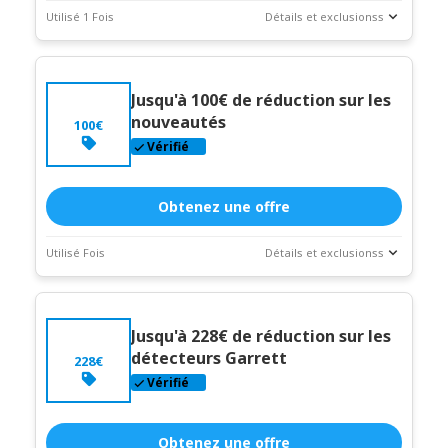
Utilisé 1 Fois
Détails et exclusionss
Statistiques
Description du coupon
des
"Commande minimum de 200€"
transactions
Jusqu'à 100€ de réduction sur les
Expire:
Dec-
nouveautés
100€
31-2026
Vérifié
Obtenez une offre
Utilisé Fois
Détails et exclusionss
Statistiques
Description du coupon
des
transactions
Jusqu'à 228€ de réduction sur les
Expire:
Dec-
détecteurs Garrett
228€
31-2026
Vérifié
Obtenez une offre