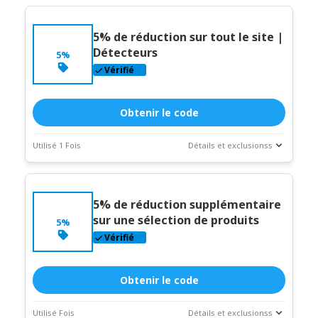
5% de réduction sur tout le site |
Détecteurs
5%
Vérifié
Obtenir le code
Utilisé 1 Fois
Détails et exclusionss
Statistiques
Description du coupon
des
transactions
5% de réduction supplémentaire
Expire:
Dec-
sur une sélection de produits
5%
31-2026
Vérifié
Obtenir le code
Utilisé Fois
Détails et exclusionss