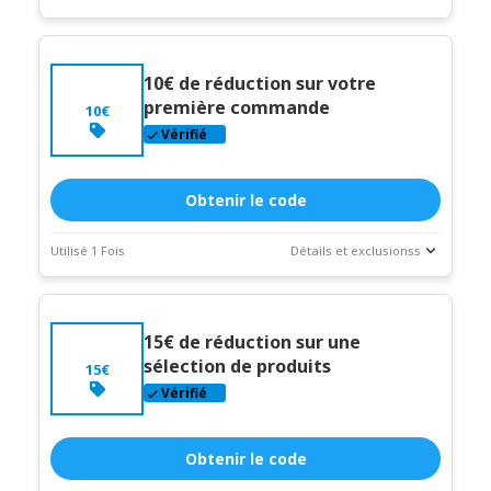
Statistiques
Description du coupon
des
transactions
10€ de réduction sur votre
Expire:
Dec-
première commande
10€
31-2026
Vérifié
Obtenir le code
Utilisé 1 Fois
Détails et exclusionss
Statistiques
Description du coupon
des
"Commande minimum de 100€"
transactions
15€ de réduction sur une
Expire:
Dec-
sélection de produits
15€
31-2026
Vérifié
Obtenir le code