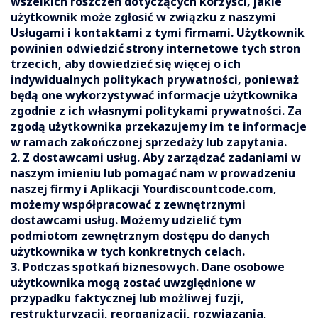
wszelkich roszczeń dotyczących korzyści, jakie
użytkownik może zgłosić w związku z naszymi
Usługami i kontaktami z tymi firmami. Użytkownik
powinien odwiedzić strony internetowe tych stron
trzecich, aby dowiedzieć się więcej o ich
indywidualnych politykach prywatności, ponieważ
będą one wykorzystywać informacje użytkownika
zgodnie z ich własnymi politykami prywatności. Za
zgodą użytkownika przekazujemy im te informacje
w ramach zakończonej sprzedaży lub zapytania.
2. Z dostawcami usług. Aby zarządzać zadaniami w
naszym imieniu lub pomagać nam w prowadzeniu
naszej firmy i Aplikacji Yourdiscountcode.com,
możemy współpracować z zewnętrznymi
dostawcami usług. Możemy udzielić tym
podmiotom zewnętrznym dostępu do danych
użytkownika w tych konkretnych celach.
3. Podczas spotkań biznesowych. Dane osobowe
użytkownika mogą zostać uwzględnione w
przypadku faktycznej lub możliwej fuzji,
restrukturyzacji, reorganizacji, rozwiązania,